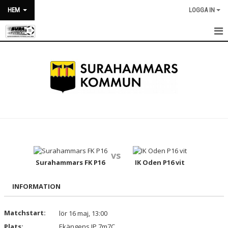
HEM
LOGGA IN
HEM
NYHETER
OM KLUBBEN
KALENDER
BILDGALLERI
vs
DOKUMENT
Surahammars FK P16
IK Oden P16 vit
VÅRA LAG/TRÄNARE
INFORMATION
MATCHER
Matchstart:
lör 16 maj, 13:00
Plats:
Ekängens IP 7m7C