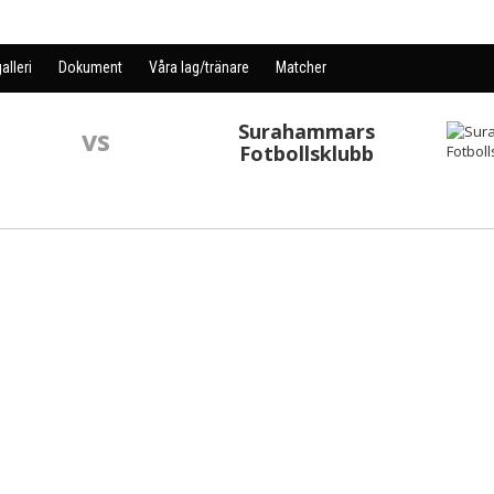
alleri
Dokument
Våra lag/tränare
Matcher
Surahammars
vs
Fotbollsklubb