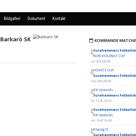
Bildgalleri
Dokument
Kontakt
Barkarö SK
KOMMANDE MATCHE
Surahammars Fotbollsk
NON VIOLENCE CUP
Lör 8/8 08:00
HOVETS CUP -
Surahammars Fotbollsk
Sön 9/8 08:00
IFK Västerås -
Surahammars Fotbollsk
Tis 11/8 18:30
Surahammars Fotbollsk
IFK Västerås
Lör 15/8 16:00
Köping IS -
Surahammars Fotbollsk