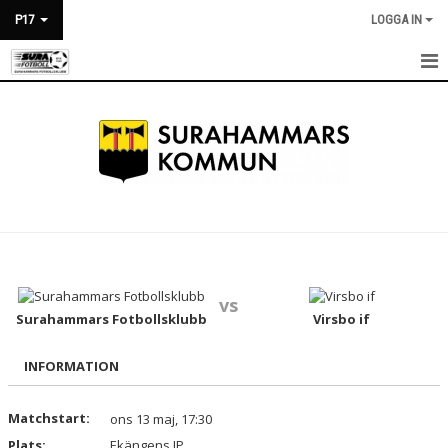
P17
LOGGA IN
HEM
NYHETER
KALENDER
MATCHER
TRUPPEN
vs
BILDGALLERI
Surahammars Fotbollsklubb
Virsbo if
DOKUMENT
INFORMATION
KONTAKT
Matchstart:
ons 13 maj, 17:30
Plats:
Ekängens IP