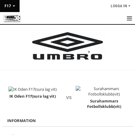
F17
LOGGA IN
HEM
NYHETER
KALENDER
MATCHER
TRUPPEN
BILDGALLERI
IK Oden F17(sura lag vit)
vs
Surahammars
Fotbollsklubb(vit)
DOKUMENT
INFORMATION
KONTAKT