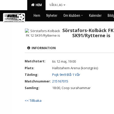
HEM
VÅRA LAG
Hem
Nyheter
Om klubben
Kalender
Bildg
Sörstafors-Kolbäck FK
SK91/Rytterne is
INFORMATION
Matchstart:
tis 12 maj, 19:00
Plats:
Hallstahem Arena (konstgräs)
Tävling:
Pojk 9m9 Blå 1 Vår
Matchnummer:
215167015
Samling:
18:00, Coop surahammar
<< Tillbaka