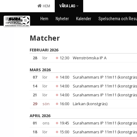
HEM
VÅRA LAG
Hem
Nyheter
Kalender
Spelschema och Resu
Matcher
FEBRUARI 2026
28
lör
12:30
Wenströmska IP A
MARS 2026
07
lör
14:00
Surahammars IP 11m11 (konstgräs
14
lör
14:00
Surahammars IP 11m11 (konstgräs
21
lör
14:00
Surahammars IP 11m11 (konstgräs
29
sön
16:00
Lärkan (konstgräs)
APRIL 2026
01
ons
19:45
Surahammars IP 11m11 (konstgräs
18
lör
15:00
Surahammars IP 11m11 (konstgräs