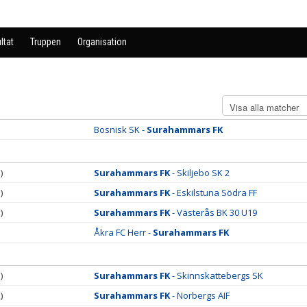
ltat
Truppen
Organisation
Bosnisk SK -
Surahammars FK
)
Surahammars FK
- Skiljebo SK 2
)
Surahammars FK
- Eskilstuna Södra FF
)
Surahammars FK
- Västerås BK 30 U19
Åkra FC Herr -
Surahammars FK
)
Surahammars FK
- Skinnskattebergs SK
)
Surahammars FK
- Norbergs AIF