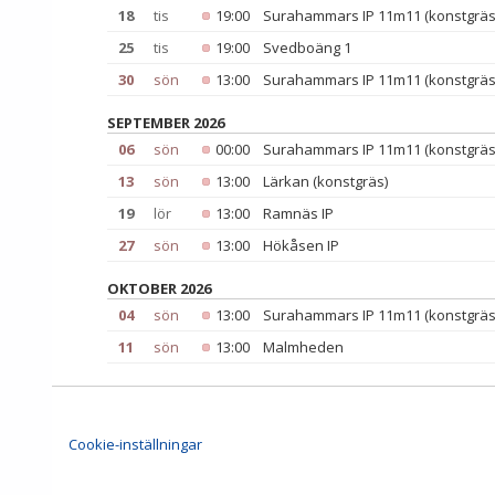
18
tis
19:00
Surahammars IP 11m11 (konstgräs
25
tis
19:00
Svedboäng 1
30
sön
13:00
Surahammars IP 11m11 (konstgräs
SEPTEMBER 2026
06
sön
00:00
Surahammars IP 11m11 (konstgräs
13
sön
13:00
Lärkan (konstgräs)
19
lör
13:00
Ramnäs IP
27
sön
13:00
Hökåsen IP
OKTOBER 2026
04
sön
13:00
Surahammars IP 11m11 (konstgräs
11
sön
13:00
Malmheden
Cookie-inställningar