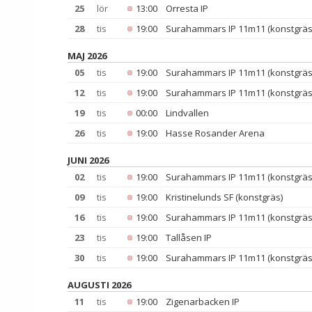
25
lör
13:00
Orresta IP
28
tis
19:00
Surahammars IP 11m11 (konstgräs
MAJ 2026
05
tis
19:00
Surahammars IP 11m11 (konstgräs
12
tis
19:00
Surahammars IP 11m11 (konstgräs
19
tis
00:00
Lindvallen
26
tis
19:00
Hasse Rosander Arena
JUNI 2026
02
tis
19:00
Surahammars IP 11m11 (konstgräs
09
tis
19:00
Kristinelunds SF (konstgräs)
16
tis
19:00
Surahammars IP 11m11 (konstgräs
23
tis
19:00
Tallåsen IP
30
tis
19:00
Surahammars IP 11m11 (konstgräs
AUGUSTI 2026
11
tis
19:00
Zigenarbacken IP