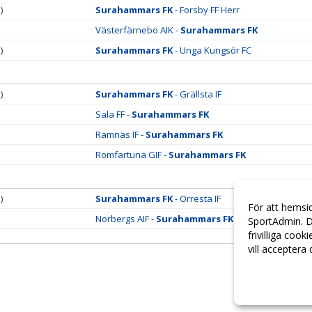
)
Surahammars FK
- Forsby FF Herr
Västerfärnebo AIK -
Surahammars FK
)
Surahammars FK
- Unga Kungsör FC
)
Surahammars FK
- Grällsta IF
Sala FF -
Surahammars FK
Ramnäs IF -
Surahammars FK
Romfartuna GIF -
Surahammars FK
)
Surahammars FK
- Orresta IF
För att hemsi
Norbergs AIF -
Surahammars FK
SportAdmin. D
frivilliga cook
vill acceptera
Anpassa dina 