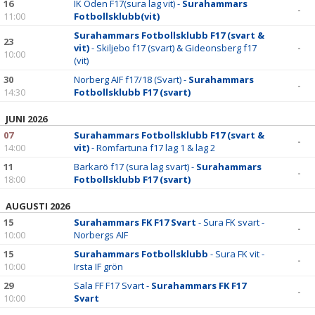
16
IK Oden F17(sura lag vit) -
Surahammars
-
11:00
Fotbollsklubb(vit)
Surahammars Fotbollsklubb F17 (svart &
23
vit)
- Skiljebo f17 (svart) & Gideonsberg f17
-
10:00
(vit)
30
Norberg AIF f17/18 (Svart) -
Surahammars
-
14:30
Fotbollsklubb F17 (svart)
JUNI 2026
07
Surahammars Fotbollsklubb F17 (svart &
-
14:00
vit)
- Romfartuna f17 lag 1 & lag 2
11
Barkarö f17 (sura lag svart) -
Surahammars
-
18:00
Fotbollsklubb F17 (svart)
AUGUSTI 2026
15
Surahammars FK F17 Svart
- Sura FK svart -
-
10:00
Norbergs AIF
15
Surahammars Fotbollsklubb
- Sura FK vit -
-
10:00
Irsta IF grön
29
Sala FF F17 Svart -
Surahammars FK F17
-
10:00
Svart