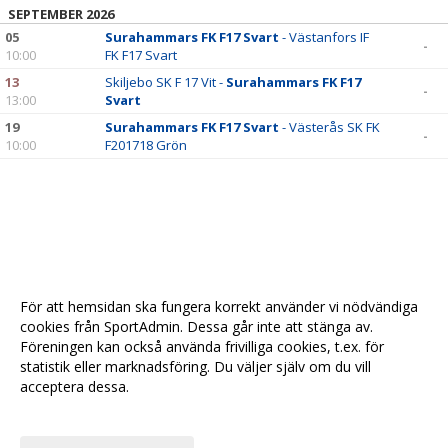
SEPTEMBER 2026
05
Surahammars FK F17 Svart
- Västanfors IF
-
10:00
FK F17 Svart
13
Skiljebo SK F 17 Vit -
Surahammars FK F17
-
13:00
Svart
19
Surahammars FK F17 Svart
- Västerås SK FK
-
10:00
F201718 Grön
För att hemsidan ska fungera korrekt använder vi nödvändiga
cookies från SportAdmin. Dessa går inte att stänga av.
Föreningen kan också använda frivilliga cookies, t.ex. för
statistik eller marknadsföring. Du väljer själv om du vill
acceptera dessa.
Anpassa dina val
Cookie-
Gå till