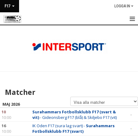
F17
LOGGA IN
HEM
NYHETER
KALENDER
MATCHER
TRUPPEN
Matcher
BILDGALLERI
MAJ 2026
DOKUMENT
10
Surahammars Fotbollsklubb F17 (svart &
-
10:00
vit)
- Gideonsberg F17 (blå) & Skiljebo F17 (vit)
KONTAKT
16
IK Oden F17 (sura lag svart) -
Surahammars
-
10:00
Fotbollsklubb F17 (svart)