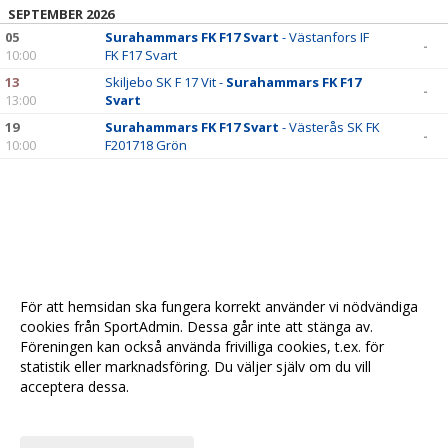
SEPTEMBER 2026
05
Surahammars FK F17 Svart
- Västanfors IF
-
10:00
FK F17 Svart
13
Skiljebo SK F 17 Vit -
Surahammars FK F17
-
13:00
Svart
19
Surahammars FK F17 Svart
- Västerås SK FK
-
10:00
F201718 Grön
För att hemsidan ska fungera korrekt använder vi nödvändiga
cookies från SportAdmin. Dessa går inte att stänga av.
Föreningen kan också använda frivilliga cookies, t.ex. för
statistik eller marknadsföring. Du väljer själv om du vill
acceptera dessa.
Anpassa dina val
Cookie-
Gå till