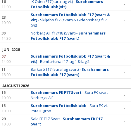
16
IK Oden F17(sura lag vit) -
Surahammars
-
11:00
Fotbollsklubb(vit)
Surahammars Fotbollsklubb F17 (svart &
23
vit)
- Skiljebo f17 (svart) & Gideonsberg f17
-
10:00
(vit)
30
Norberg AIF f17/18 (Svart) -
Surahammars
-
14:30
Fotbollsklubb F17 (svart)
JUNI 2026
07
Surahammars Fotbollsklubb F17 (svart &
-
14:00
vit)
- Romfartuna f17 lag 1 & lag 2
11
Barkarö f17 (sura lag svart) -
Surahammars
-
18:00
Fotbollsklubb F17 (svart)
AUGUSTI 2026
15
Surahammars FK F17 Svart
- Sura FK svart -
-
10:00
Norbergs AIF
15
Surahammars Fotbollsklubb
- Sura FK vit -
-
10:00
Irsta IF grön
29
Sala FF F17 Svart -
Surahammars FK F17
-
10:00
Svart