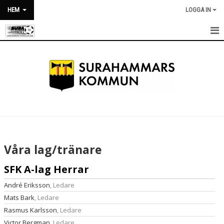
HEM
LOGGA IN
HEM
NYHETER
OM KLUBBEN
KALENDER
BILDGALLERI
Våra lag/tränare
DOKUMENT
SFK A-lag Herrar
VÅRA LAG/TRÄNARE
André Eriksson
, Ledare
Mats Bark
, Ledare
MATCHER
Rasmus Karlsson
, Ledare
Victor Bergman
, Ledare