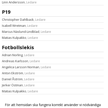
Linn Andersson
, Ledare
P19
Christopher Dahlback
, Ledare
Isabell Wretman
, Ledare
Marcus Näslund-Lindblad
, Ledare
Matias Kulpakko
, Ledare
Fotbollslekis
Adrian Norling
, Ledare
Andreas Karlsson
, Ledare
Angelica Larsson Norman
, Ledare
Anton Ekström
, Ledare
Daniel Åström
, Ledare
Jerker Östman
, Ledare
Matias Kulpakko
, Ledare
Mikael Larsson
, Ledare
För att hemsidan ska fungera korrekt använder vi nödvändiga
Crazy Soccer Mamas