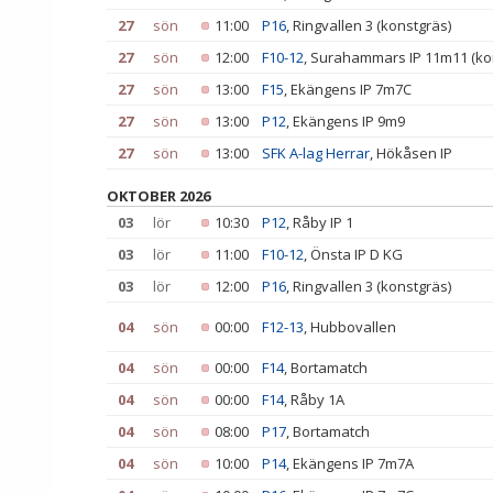
27
sön
11:00
P16
, Ringvallen 3 (konstgräs)
27
sön
12:00
F10-12
, Surahammars IP 11m11 (ko
27
sön
13:00
F15
, Ekängens IP 7m7C
27
sön
13:00
P12
, Ekängens IP 9m9
27
sön
13:00
SFK A-lag Herrar
, Hökåsen IP
OKTOBER 2026
03
lör
10:30
P12
, Råby IP 1
03
lör
11:00
F10-12
, Önsta IP D KG
03
lör
12:00
P16
, Ringvallen 3 (konstgräs)
04
sön
00:00
F12-13
, Hubbovallen
04
sön
00:00
F14
, Bortamatch
04
sön
00:00
F14
, Råby 1A
04
sön
08:00
P17
, Bortamatch
04
sön
10:00
P14
, Ekängens IP 7m7A