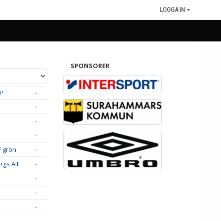
LOGGA IN
SPONSORER
P
-
-
-
-
IF grön
-
rgs AIF
-
-
-
-