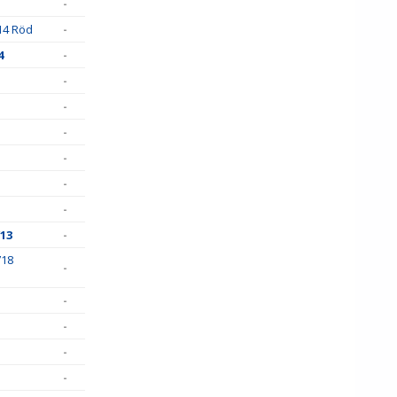
-
14 Röd
-
4
-
-
-
-
-
-
-
13
-
718
-
-
-
-
-