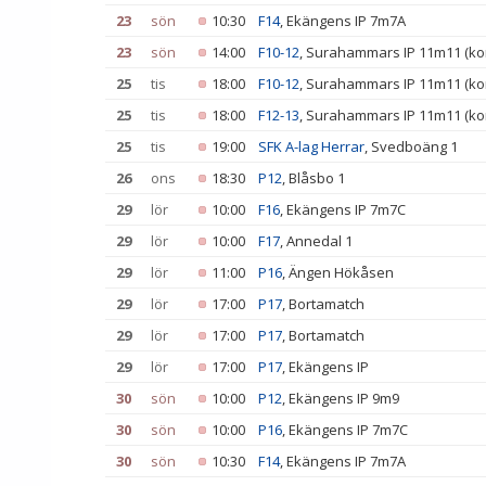
23
sön
10:30
F14
, Ekängens IP 7m7A
23
sön
14:00
F10-12
, Surahammars IP 11m11 (ko
25
tis
18:00
F10-12
, Surahammars IP 11m11 (ko
25
tis
18:00
F12-13
, Surahammars IP 11m11 (ko
25
tis
19:00
SFK A-lag Herrar
, Svedboäng 1
26
ons
18:30
P12
, Blåsbo 1
29
lör
10:00
F16
, Ekängens IP 7m7C
29
lör
10:00
F17
, Annedal 1
29
lör
11:00
P16
, Ängen Hökåsen
29
lör
17:00
P17
, Bortamatch
29
lör
17:00
P17
, Bortamatch
29
lör
17:00
P17
, Ekängens IP
30
sön
10:00
P12
, Ekängens IP 9m9
30
sön
10:00
P16
, Ekängens IP 7m7C
30
sön
10:30
F14
, Ekängens IP 7m7A