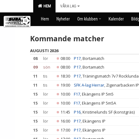
HEM
VÅRA LAG
Hem
Nyheter
Om klubben
Kalender
Bildg
Kommande matcher
AUGUSTI 2026
08
lör
08:00
P17
, Bortamatch
09
sön
08:00
P17
, Bortamatch
11
tis
18:30
P17
, Träningsmatch 7v7 Rocklunda
11
tis
19:00
SFK A-lag Herrar
, Zigenarbacken IP
15
lör
10:00
F17
, Ekängens IP 5m5
15
lör
10:00
F17
, Ekängens IP 5m5A
15
lör
11:45
P16
, Kristinelunds SF (konstgräs)
15
lör
16:00
P17
, Ekängens IP
15
lör
17:00
P17
, Ekängens IP