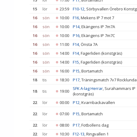
15
lör
17:00
P17
, Bortamatch
15
lör
23:59
F10-12
, Sörbyvallen Örebro Konstg
16
sön
10:00
F16
, Mekens IP 7 mot 7
16
sön
10:00
P14
, Ekängens IP 7m7A
16
sön
10:00
P16
, Ekängens IP 7m7C
16
sön
11:00
F14
, Önsta 7A
16
sön
14:00
F14
, Fagerliden (konstgräs)
16
sön
14:00
F15
, Fagerliden (konstgräs)
16
sön
16:00
P15
, Bortamatch
18
tis
18:30
P17
, Träningsmatch 7v7 Rocklunda
SFK A-lag Herrar
, Surahammars IP
18
tis
19:00
(konstgräs)
22
lör
00:00
P12
, Kvarnbackavallen
22
lör
07:00
P15
, Bortamatch
22
lör
08:00
P17
, Fotbollens dag
22
lör
10:30
F12-13
, Ringvallen 1