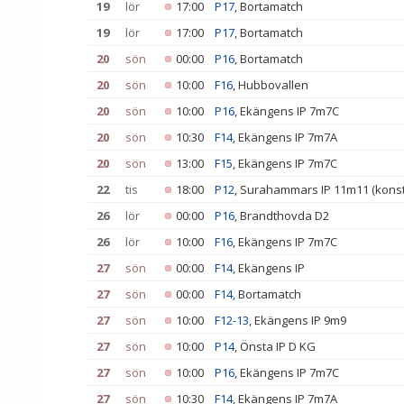
19
lör
17:00
P17
, Bortamatch
19
lör
17:00
P17
, Bortamatch
20
sön
00:00
P16
, Bortamatch
20
sön
10:00
F16
, Hubbovallen
20
sön
10:00
P16
, Ekängens IP 7m7C
20
sön
10:30
F14
, Ekängens IP 7m7A
20
sön
13:00
F15
, Ekängens IP 7m7C
22
tis
18:00
P12
, Surahammars IP 11m11 (konst
26
lör
00:00
P16
, Brandthovda D2
26
lör
10:00
F16
, Ekängens IP 7m7C
27
sön
00:00
F14
, Ekängens IP
27
sön
00:00
F14
, Bortamatch
27
sön
10:00
F12-13
, Ekängens IP 9m9
27
sön
10:00
P14
, Önsta IP D KG
27
sön
10:00
P16
, Ekängens IP 7m7C
27
sön
10:30
F14
, Ekängens IP 7m7A