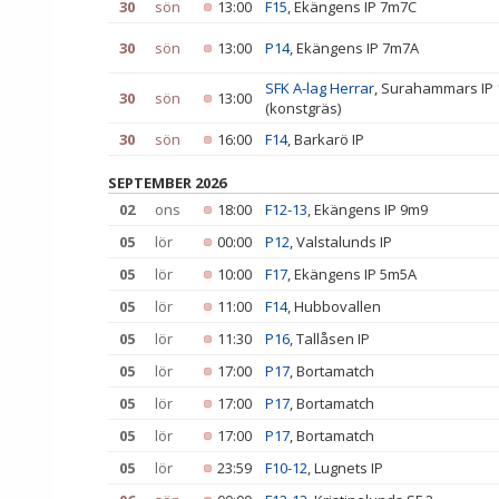
30
sön
13:00
F15
, Ekängens IP 7m7C
30
sön
13:00
P14
, Ekängens IP 7m7A
SFK A-lag Herrar
, Surahammars IP
30
sön
13:00
(konstgräs)
30
sön
16:00
F14
, Barkarö IP
SEPTEMBER 2026
02
ons
18:00
F12-13
, Ekängens IP 9m9
05
lör
00:00
P12
, Valstalunds IP
05
lör
10:00
F17
, Ekängens IP 5m5A
05
lör
11:00
F14
, Hubbovallen
05
lör
11:30
P16
, Tallåsen IP
05
lör
17:00
P17
, Bortamatch
05
lör
17:00
P17
, Bortamatch
05
lör
17:00
P17
, Bortamatch
05
lör
23:59
F10-12
, Lugnets IP