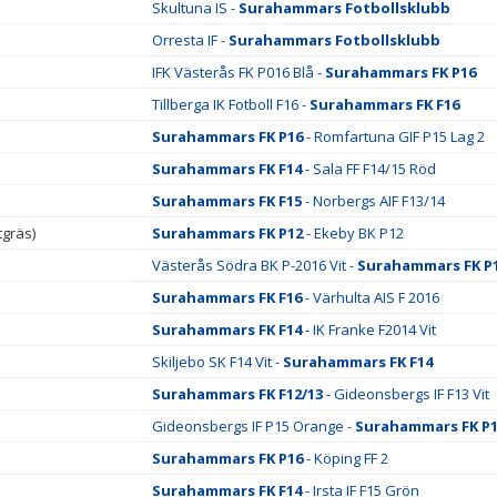
Skultuna IS -
Surahammars Fotbollsklubb
Orresta IF -
Surahammars Fotbollsklubb
IFK Västerås FK P016 Blå -
Surahammars FK P16
Tillberga IK Fotboll F16 -
Surahammars FK F16
Surahammars FK P16
- Romfartuna GIF P15 Lag 2
Surahammars FK F14
- Sala FF F14/15 Röd
Surahammars FK F15
- Norbergs AIF F13/14
gräs)
Surahammars FK P12
- Ekeby BK P12
Västerås Södra BK P-2016 Vit -
Surahammars FK P
Surahammars FK F16
- Värhulta AIS F 2016
Surahammars FK F14
- IK Franke F2014 Vit
Skiljebo SK F14 Vit -
Surahammars FK F14
Surahammars FK F12/13
- Gideonsbergs IF F13 Vit
Gideonsbergs IF P15 Orange -
Surahammars FK P1
Surahammars FK P16
- Köping FF 2
Surahammars FK F14
- Irsta IF F15 Grön