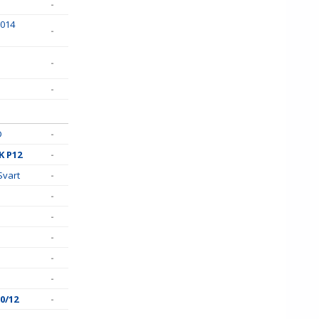
-
2014
-
-
-
D
-
K P12
-
Svart
-
-
-
-
-
-
0/12
-