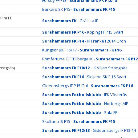
Forsby FF F13 -
Surahammars FK F12/13
Barkarö SK F15 -
Surahammars FK F15
 11m11
Surahammars FK
- Grällsta IF
Surahammars FK P16
- Köping FF P15 Svart
Surahammars FK F14
- IK Franke F2014 Grön
Kungsör BK F16/17 -
Surahammars FK F16
Romfartuna GIF Tillberga IK -
Surahammars FK P12
nstgräs)
Surahammars FK F10/12
- IK Viljan Strängnäs
Surahammars FK F16
- Skiljebo SK F 16 Svart
Gideonsbergs IF P15 Gul -
Surahammars FK P16
Surahammars Fotbollsklubb
- IFK Västerås
Surahammars Fotbollsklubb
- Norbergs AIF
Surahammars Fotbollsklubb
- Sala FF
Skultuna IS F15 -
Surahammars FK F15
Surahammars FK F12/13
- Gideonsbergs IF F13-14