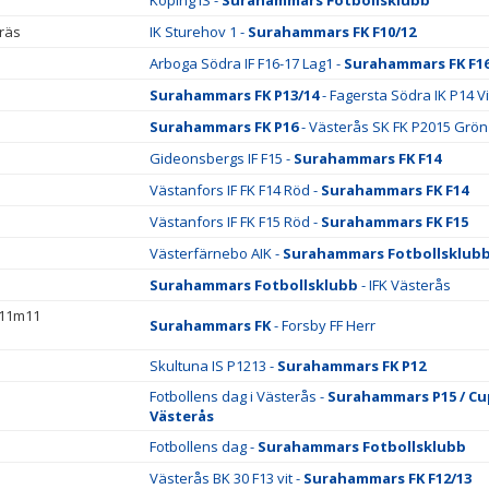
Köping IS -
Surahammars Fotbollsklubb
räs
IK Sturehov 1 -
Surahammars FK F10/12
Arboga Södra IF F16-17 Lag1 -
Surahammars FK F1
Surahammars FK P13/14
- Fagersta Södra IK P14 Vi
Surahammars FK P16
- Västerås SK FK P2015 Grön
Gideonsbergs IF F15 -
Surahammars FK F14
Västanfors IF FK F14 Röd -
Surahammars FK F14
Västanfors IF FK F15 Röd -
Surahammars FK F15
Västerfärnebo AIK -
Surahammars Fotbollsklub
Surahammars Fotbollsklubb
- IFK Västerås
 11m11
Surahammars FK
- Forsby FF Herr
Skultuna IS P1213 -
Surahammars FK P12
Fotbollens dag i Västerås -
Surahammars P15 / Cup
Västerås
Fotbollens dag -
Surahammars Fotbollsklubb
Västerås BK 30 F13 vit -
Surahammars FK F12/13