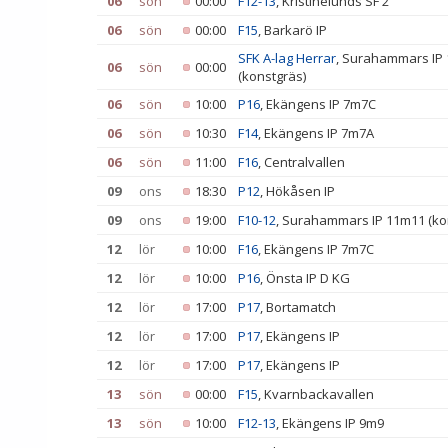
06
sön
00:00
F12-13
, Kristinelunds SF 2
06
sön
00:00
F15
, Barkarö IP
SFK A-lag Herrar
, Surahammars IP
06
sön
00:00
(konstgräs)
06
sön
10:00
P16
, Ekängens IP 7m7C
06
sön
10:30
F14
, Ekängens IP 7m7A
06
sön
11:00
F16
, Centralvallen
09
ons
18:30
P12
, Hökåsen IP
09
ons
19:00
F10-12
, Surahammars IP 11m11 (ko
12
lör
10:00
F16
, Ekängens IP 7m7C
12
lör
10:00
P16
, Önsta IP D KG
12
lör
17:00
P17
, Bortamatch
12
lör
17:00
P17
, Ekängens IP
12
lör
17:00
P17
, Ekängens IP
13
sön
00:00
F15
, Kvarnbackavallen
13
sön
10:00
F12-13
, Ekängens IP 9m9