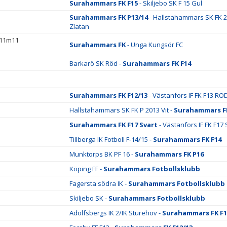
Surahammars FK F15
- Skiljebo SK F 15 Gul
Surahammars FK P13/14
- Hallstahammars SK FK 
Zlatan
 11m11
Surahammars FK
- Unga Kungsör FC
Barkarö SK Röd -
Surahammars FK F14
Surahammars FK F12/13
- Västanfors IF FK F13 RÖ
Hallstahammars SK FK P 2013 Vit -
Surahammars F
Surahammars FK F17 Svart
- Västanfors IF FK F17 
Tillberga IK Fotboll F-14/15 -
Surahammars FK F14
Munktorps BK PF 16 -
Surahammars FK P16
Köping FF -
Surahammars Fotbollsklubb
Fagersta södra IK -
Surahammars Fotbollsklubb
Skiljebo SK -
Surahammars Fotbollsklubb
Adolfsbergs IK 2/IK Sturehov -
Surahammars FK F1