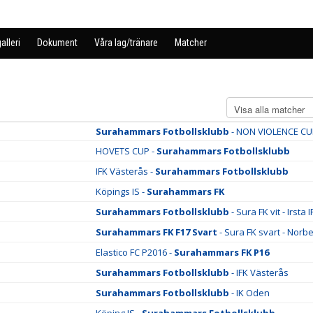
alleri
Dokument
Våra lag/tränare
Matcher
Surahammars Fotbollsklubb
- NON VIOLENCE CU
HOVETS CUP -
Surahammars Fotbollsklubb
IFK Västerås -
Surahammars Fotbollsklubb
Köpings IS -
Surahammars FK
Surahammars Fotbollsklubb
- Sura FK vit - Irsta 
Surahammars FK F17 Svart
- Sura FK svart - Norbe
Elastico FC P2016 -
Surahammars FK P16
Surahammars Fotbollsklubb
- IFK Västerås
Surahammars Fotbollsklubb
- IK Oden