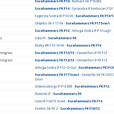
Surahammars FK P16
- Barkarö SK P16 Blå
Surahammars FK F14
- Syrianska IF Kerburan F13/
Fagersta Södra IK P14 Vit -
Surahammars FK P13/1
Skiljebo SK F 17 Vit -
Surahammars FK F17 Svart
Surahammars FK P12
- Arboga Södra IF P13 Lag1
s)
Sala FF -
Surahammars FK
Ekeby BK F13-14 Vit -
Surahammars FK F14
nstgräs)
Surahammars FK F12/13
- Västanfors IF FK F12
nstgräs)
Surahammars FK F12/13
- Västanfors IF FK F12
Arboga Södra IF F12-13 Gul -
Surahammars FK F12/
Surahammars FK F17 Svart
- Västerås SK FK F201
Grön
Gideonsbergs IF P13 Blå -
Surahammars FK P12
Ramnäs IF -
Surahammars FK
Sala FF F14/15 Svart -
Surahammars FK F14
Örebro SK FK 2 -
Surahammars FK F10/12