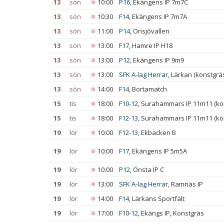
13
sön
10:00
P16
, Ekängens IP 7m7C
13
sön
10:30
F14
, Ekängens IP 7m7A
13
sön
11:00
P14
, Onsjövallen
13
sön
13:00
F17
, Hamre IP H18
13
sön
13:00
P12
, Ekängens IP 9m9
13
sön
13:00
SFK A-lag Herrar
, Lärkan (konstgrä
13
sön
14:00
F14
, Bortamatch
15
tis
18:00
F10-12
, Surahammars IP 11m11 (ko
15
tis
18:00
F12-13
, Surahammars IP 11m11 (ko
19
lör
10:00
F12-13
, Ekbacken B
19
lör
10:00
F17
, Ekängens IP 5m5A
19
lör
10:00
P12
, Önsta IP C
19
lör
13:00
SFK A-lag Herrar
, Ramnäs IP
19
lör
14:00
F14
, Lärkans Sportfält
19
lör
17:00
F10-12
, Ekängs IP, Konstgräs