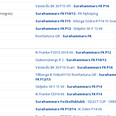
Västerås BK 30 P15 VIT -
Surahammars FK P16
nstgräs)
Surahammars FK F10/12
- IFK Nyköping
Surahammars FK F15
- Arboga Södra IF F14-15 Svar
Surahammars FK P12
- Skiljebo SK P 13 Vit
Romfartuna GIF -
Surahammars FK
IK Franke P2013-2014 Vit -
Surahammars FK P12
Gideonsbergs IF 2 -
Surahammars FK F10/12
Västerås BK 30 P16 Svart -
Surahammars FK P16
Tillberga IK Fotboll F13/ Romfartuna GIF -
Suraham
FK F12/13
Skiljebo SK F 15 Vit -
Surahammars FK F14
IK Franke F2014 Vit -
Surahammars FK F14
Surahammars Fotbollsklubb
- SELECT CUP - ÖR
Surahammars FK P13/14
- IK Oden P14 Vit