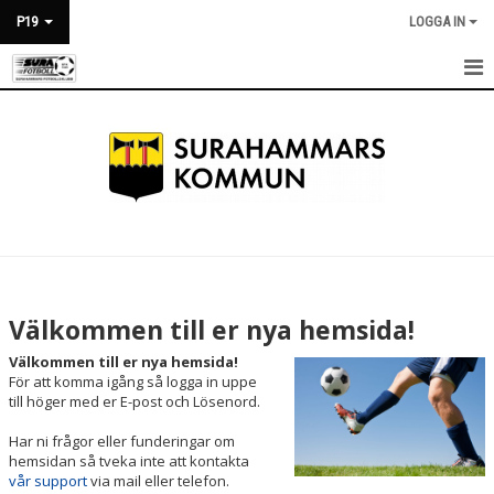
P19
LOGGA IN
HEM
NYHETER
KALENDER
MATCHER
TRUPPEN
Välkommen till er nya hemsida!
BILDGALLERI
Välkommen till er nya hemsida!
För att komma igång så logga in uppe
DOKUMENT
till höger med er E-post och Lösenord.
Har ni frågor eller funderingar om
KONTAKT
hemsidan så tveka inte att kontakta
vår support
via mail eller telefon.