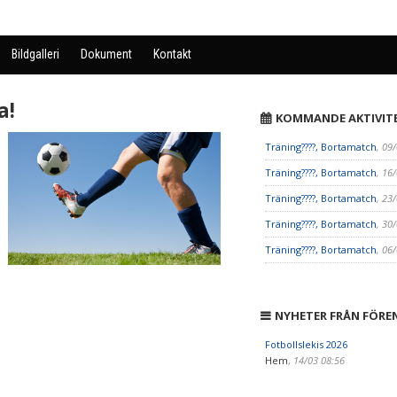
Bildgalleri
Dokument
Kontakt
a!
KOMMANDE AKTIVIT
Träning????, Bortamatch
, 09
Träning????, Bortamatch
, 16
Träning????, Bortamatch
, 23
Träning????, Bortamatch
, 30
Träning????, Bortamatch
, 06
NYHETER FRÅN FÖRE
Fotbollslekis 2026
Hem
,
14/03 08:56