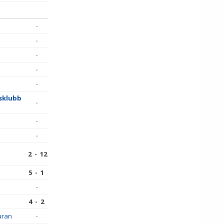
-
-
-
-
-
sklubb
-
-
-
2 - 12
5 - 1
-
4 - 2
uran
-