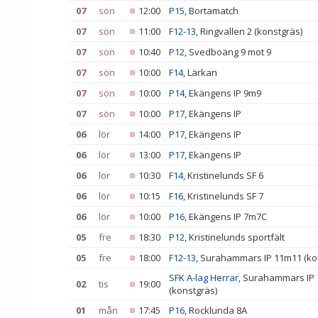
07
sön
12:00
P15
, Bortamatch
07
sön
11:00
F12-13
, Ringvallen 2 (konstgräs)
07
sön
10:40
P12
, Svedboäng 9 mot 9
07
sön
10:00
F14
, Lärkan
07
sön
10:00
P14
, Ekängens IP 9m9
07
sön
10:00
P17
, Ekängens IP
06
lör
14:00
P17
, Ekängens IP
06
lör
13:00
P17
, Ekängens IP
06
lör
10:30
F14
, Kristinelunds SF 6
06
lör
10:15
F16
, Kristinelunds SF 7
06
lör
10:00
P16
, Ekängens IP 7m7C
05
fre
18:30
P12
, Kristinelunds sportfält
05
fre
18:00
F12-13
, Surahammars IP 11m11 (ko
SFK A-lag Herrar
, Surahammars IP
02
tis
19:00
(konstgräs)
01
mån
17:45
P16
, Rocklunda 8A