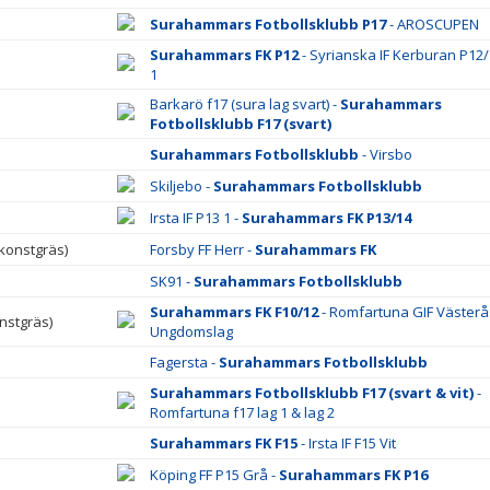
Surahammars Fotbollsklubb P17
- AROSCUPEN
Surahammars FK P12
- Syrianska IF Kerburan P12/
1
Barkarö f17 (sura lag svart) -
Surahammars
Fotbollsklubb F17 (svart)
Surahammars Fotbollsklubb
- Virsbo
Skiljebo -
Surahammars Fotbollsklubb
Irsta IF P13 1 -
Surahammars FK P13/14
(konstgräs)
Forsby FF Herr -
Surahammars FK
SK91 -
Surahammars Fotbollsklubb
Surahammars FK F10/12
- Romfartuna GIF Västerå
nstgräs)
Ungdomslag
Fagersta -
Surahammars Fotbollsklubb
Surahammars Fotbollsklubb F17 (svart & vit)
-
Romfartuna f17 lag 1 & lag 2
Surahammars FK F15
- Irsta IF F15 Vit
Köping FF P15 Grå -
Surahammars FK P16