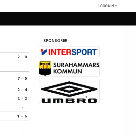
LOGGA IN
SPONSORER
2 - 0
7 - 0
2 - 4
2 - 2
-
1 - 6
-
-