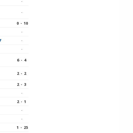
-
-
0 - 10
-
7
-
-
6 - 4
2 - 2
2 - 3
-
2 - 1
-
-
1 - 25