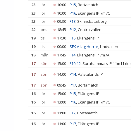
23
lör
10:00
P15
, Bortamatch
23
lör
10:00
P16
, Ekängens IP 7m7C
23
lör
09:30
F18
, Skinnskatteberg
20
ons
18:45
P12
, Centralvallen
19
tis
17:30
F16
, Ekängens IP
19
tis
00:00
SFK A-lag Herrar
, Lindvallen
18
mån
17:45
F14
, Ekängens IP 7m7A
17
sön
15:00
F10-12
, Surahammars IP 11m11 (ko
17
sön
14:00
P14
, Valstalunds IP
17
sön
09:45
P17
, Bortamatch
16
lör
15:00
P15
, Ekängens IP
16
lör
13:00
P16
, Ekängens IP 7m7C
16
lör
11:00
F17
, Bortamatch
16
lör
11:00
P17
, Ekängens IP