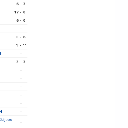
6 - 3
17 - 0
6 - 0
-
0 - 8
1 - 11
6
-
3 - 3
-
-
-
-
-
4
-
Skiljebo
-