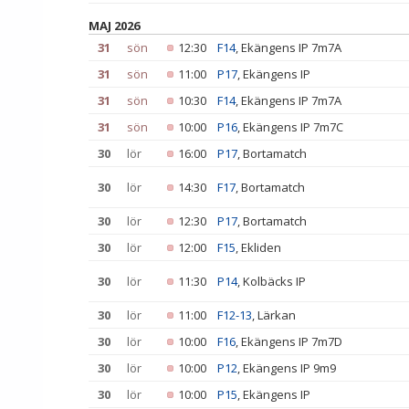
MAJ 2026
31
sön
12:30
F14
, Ekängens IP 7m7A
31
sön
11:00
P17
, Ekängens IP
31
sön
10:30
F14
, Ekängens IP 7m7A
31
sön
10:00
P16
, Ekängens IP 7m7C
30
lör
16:00
P17
, Bortamatch
30
lör
14:30
F17
, Bortamatch
30
lör
12:30
P17
, Bortamatch
30
lör
12:00
F15
, Ekliden
30
lör
11:30
P14
, Kolbäcks IP
30
lör
11:00
F12-13
, Lärkan
30
lör
10:00
F16
, Ekängens IP 7m7D
30
lör
10:00
P12
, Ekängens IP 9m9
30
lör
10:00
P15
, Ekängens IP