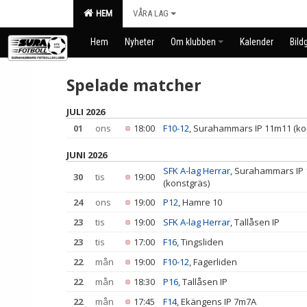
HEM
VÅRA LAG
Hem
Nyheter
Om klubben
Kalender
Bildg
Spelade matcher
JULI 2026
01
ons
18:00
F10-12
, Surahammars IP 11m11 (ko
JUNI 2026
SFK A-lag Herrar
, Surahammars IP
30
tis
19:00
(konstgräs)
24
ons
19:00
P12
, Hamre 10
23
tis
19:00
SFK A-lag Herrar
, Tallåsen IP
23
tis
17:00
F16
, Tingsliden
22
mån
19:00
F10-12
, Fagerliden
22
mån
18:30
P16
, Tallåsen IP
22
mån
17:45
F14
, Ekängens IP 7m7A