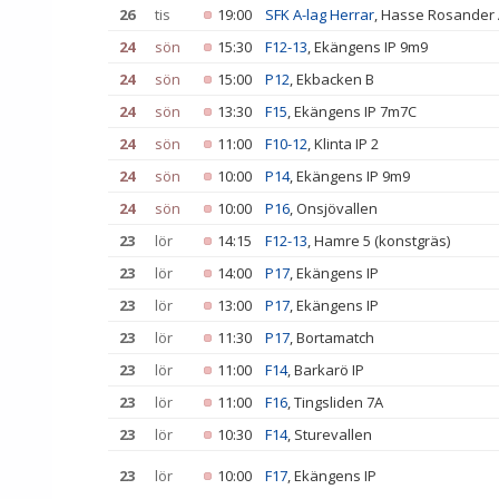
26
tis
19:00
SFK A-lag Herrar
, Hasse Rosander
24
sön
15:30
F12-13
, Ekängens IP 9m9
24
sön
15:00
P12
, Ekbacken B
24
sön
13:30
F15
, Ekängens IP 7m7C
24
sön
11:00
F10-12
, Klinta IP 2
24
sön
10:00
P14
, Ekängens IP 9m9
24
sön
10:00
P16
, Onsjövallen
23
lör
14:15
F12-13
, Hamre 5 (konstgräs)
23
lör
14:00
P17
, Ekängens IP
23
lör
13:00
P17
, Ekängens IP
23
lör
11:30
P17
, Bortamatch
23
lör
11:00
F14
, Barkarö IP
23
lör
11:00
F16
, Tingsliden 7A
23
lör
10:30
F14
, Sturevallen
23
lör
10:00
F17
, Ekängens IP