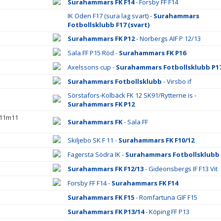
Surahammars FK F14
- Forsby FF F14
IK Oden F17 (sura lag svart) -
Surahammars
Fotbollsklubb F17 (svart)
Surahammars FK P12
- Norbergs AIF P 12/13
Sala FF P15 Röd -
Surahammars FK P16
Axelssons cup -
Surahammars Fotbollsklubb P1
Surahammars Fotbollsklubb
- Virsbo if
Sörstafors-Kolbäck FK 12 SK91/Rytterne is -
Surahammars FK P12
 11m11
Surahammars FK
- Sala FF
Skiljebo SK F 11 -
Surahammars FK F10/12
Fagersta Södra IK -
Surahammars Fotbollsklubb
Surahammars FK F12/13
- Gideonsbergs IF F13 Vit
Forsby FF F14 -
Surahammars FK F14
Surahammars FK F15
- Romfartuna GIF F15
Surahammars FK P13/14
- Köping FF P13