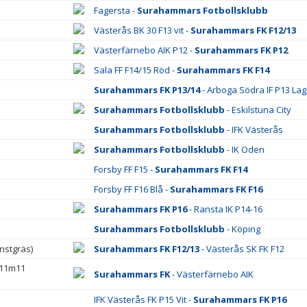
Fagersta -
Surahammars Fotbollsklubb
Västerås BK 30 F13 vit -
Surahammars FK F12/13
Västerfärnebo AIK P12 -
Surahammars FK P12
Sala FF F14/15 Röd -
Surahammars FK F14
Surahammars FK P13/14
- Arboga Södra IF P13 Lag
Surahammars Fotbollsklubb
- Eskilstuna City
Surahammars Fotbollsklubb
- IFK Västerås
Surahammars Fotbollsklubb
- IK Oden
Forsby FF F15 -
Surahammars FK F14
Forsby FF F16 Blå -
Surahammars FK F16
Surahammars FK P16
- Ransta IK P14-16
Surahammars Fotbollsklubb
- Köping
nstgräs)
Surahammars FK F12/13
- Västerås SK FK F12
 11m11
Surahammars FK
- Västerfärnebo AIK
IFK Västerås FK P15 Vit -
Surahammars FK P16