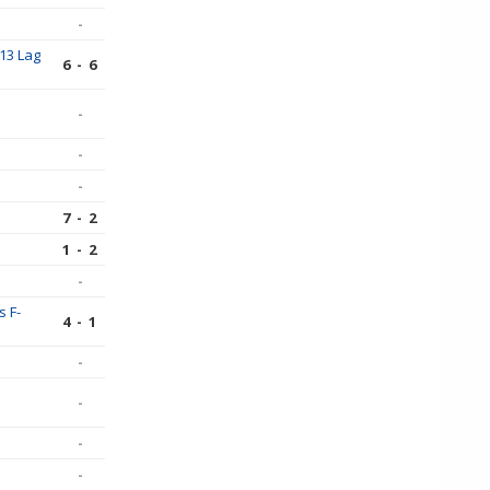
-
13 Lag
6 - 6
-
-
-
7 - 2
1 - 2
-
s F-
4 - 1
-
-
-
-