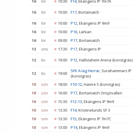
16
lör
10:30
F14
, Ekängens IP 7m7A
16
lör
10:00
F17
, Bortamatch
16
lör
10:00
P12
, Ekängens IP 9m9
16
lör
10:00
P16
, Lärkan
16
lör
09:00
P17
, Bortamatch
13
ons
17:30
P17
, Ekängens IP
12
tis
19:00
P12
, Hallstahem Arena (konstgräs)
SFK A-lag Herrar
, Surahammars IP
12
tis
19:00
(konstgräs)
10
sön
18:00
F10-12
, Hamre 5 (konstgräs)
10
sön
16:00
P17
, Bortamatch Onsjövallen
10
sön
15:30
F12-13
, Ekängens IP 9m9
10
sön
13:30
F14
, Kristinelunds SF 3
10
sön
13:30
F15
, Ekängens IP 7m7C
10
sön
13:00
P14
, Ekängens IP 9m9