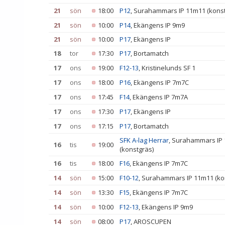
21
sön
18:00
P12
, Surahammars IP 11m11 (konst
21
sön
10:00
P14
, Ekängens IP 9m9
21
sön
10:00
P17
, Ekängens IP
18
tor
17:30
P17
, Bortamatch
17
ons
19:00
F12-13
, Kristinelunds SF 1
17
ons
18:00
P16
, Ekängens IP 7m7C
17
ons
17:45
F14
, Ekängens IP 7m7A
17
ons
17:30
P17
, Ekängens IP
17
ons
17:15
P17
, Bortamatch
SFK A-lag Herrar
, Surahammars IP
16
tis
19:00
(konstgräs)
16
tis
18:00
F16
, Ekängens IP 7m7C
14
sön
15:00
F10-12
, Surahammars IP 11m11 (ko
14
sön
13:30
F15
, Ekängens IP 7m7C
14
sön
10:00
F12-13
, Ekängens IP 9m9
14
sön
08:00
P17
, AROSCUPEN