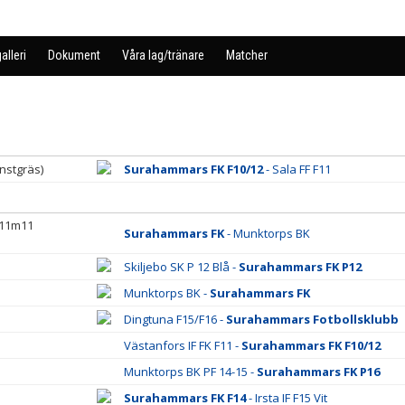
alleri
Dokument
Våra lag/tränare
Matcher
nstgräs)
Surahammars FK F10/12
- Sala FF F11
 11m11
Surahammars FK
- Munktorps BK
Skiljebo SK P 12 Blå -
Surahammars FK P12
Munktorps BK -
Surahammars FK
Dingtuna F15/F16 -
Surahammars Fotbollsklubb
Västanfors IF FK F11 -
Surahammars FK F10/12
Munktorps BK PF 14-15 -
Surahammars FK P16
Surahammars FK F14
- Irsta IF F15 Vit