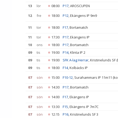
13
lör
08:00
P17
, AROSCUPEN
12
fre
18:00
P12
, Ekängens IP 9m9
11
tor
18:00
F17
, Bortamatch
11
tor
17:30
P17
, Ekängens IP
10
ons
18:00
P17
, Bortamatch
09
tis
19:00
P14
, Klinta IP 2
09
tis
19:00
SFK A-lag Herrar
, Kristinelunds SF 
09
tis
18:00
F14
, Kolbäcks IP
07
sön
15:00
F10-12
, Surahammars IP 11m11 (ko
07
sön
14:30
P17
, Bortamatch
07
sön
14:00
F17
, Ekängens IP
07
sön
13:30
F15
, Ekängens IP 7m7C
07
sön
12:15
P16
, Kristinelunds SF 3