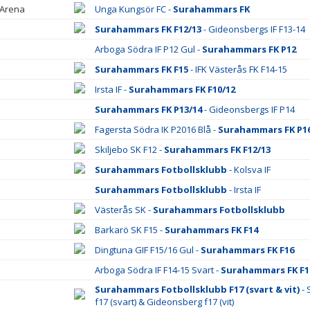
 Arena
Unga Kungsör FC -
Surahammars FK
Surahammars FK F12/13
- Gideonsbergs IF F13-14
Arboga Södra IF P12 Gul -
Surahammars FK P12
Surahammars FK F15
- IFK Västerås FK F14-15
Irsta IF -
Surahammars FK F10/12
Surahammars FK P13/14
- Gideonsbergs IF P14
Fagersta Södra IK P2016 Blå -
Surahammars FK P1
Skiljebo SK F12 -
Surahammars FK F12/13
Surahammars Fotbollsklubb
- Kolsva IF
Surahammars Fotbollsklubb
- Irsta IF
Västerås SK -
Surahammars Fotbollsklubb
Barkarö SK F15 -
Surahammars FK F14
Dingtuna GIF F15/16 Gul -
Surahammars FK F16
Arboga Södra IF F14-15 Svart -
Surahammars FK F1
Surahammars Fotbollsklubb F17 (svart & vit)
- 
f17 (svart) & Gideonsberg f17 (vit)