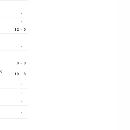
-
-
-
12 - 0
-
-
-
0 - 0
K
10 - 3
-
-
-
-
-