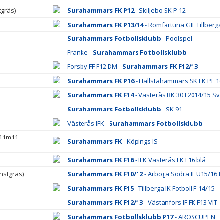
gräs)
Surahammars FK P12
- Skiljebo SK P 12
Surahammars FK P13/14
- Romfartuna GIF Tillberga
Surahammars Fotbollsklubb
- Poolspel
Franke -
Surahammars Fotbollsklubb
Forsby FF F12 DM -
Surahammars FK F12/13
Surahammars FK P16
- Hallstahammars SK FK PF 1
Surahammars FK F14
- Västerås BK 30 F2014/15 Sv
Surahammars Fotbollsklubb
- SK 91
Västerås IFK -
Surahammars Fotbollsklubb
 11m11
Surahammars FK
- Köpings IS
Surahammars FK F16
- IFK Västerås FK F16 blå
nstgräs)
Surahammars FK F10/12
- Arboga Södra IF U15/16 
Surahammars FK F15
- Tillberga IK Fotboll F-14/15
Surahammars FK F12/13
- Västanfors IF FK F13 VIT
Surahammars Fotbollsklubb P17
- AROSCUPEN