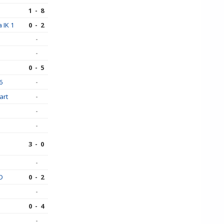
1 - 8
 IK 1
0 - 2
-
-
0 - 5
6
-
art
-
-
-
3 - 0
-
D
0 - 2
-
0 - 4
-