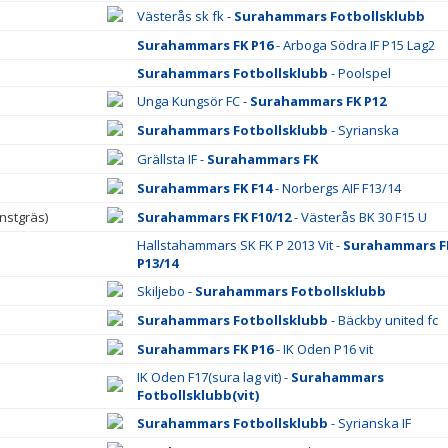
Västerås sk fk -
Surahammars Fotbollsklubb
Surahammars FK P16
- Arboga Södra IF P15 Lag2
Surahammars Fotbollsklubb
- Poolspel
Unga Kungsör FC -
Surahammars FK P12
Surahammars Fotbollsklubb
- Syrianska
Grällsta IF -
Surahammars FK
Surahammars FK F14
- Norbergs AIF F13/14
nstgräs)
Surahammars FK F10/12
- Västerås BK 30 F15 U
Hallstahammars SK FK P 2013 Vit -
Surahammars F
P13/14
Skiljebo -
Surahammars Fotbollsklubb
Surahammars Fotbollsklubb
- Bäckby united fc
Surahammars FK P16
- IK Oden P16 vit
IK Oden F17(sura lag vit) -
Surahammars
Fotbollsklubb(vit)
Surahammars Fotbollsklubb
- Syrianska IF