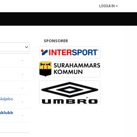
LOGGA IN
SPONSORER
-
-
-
Skiljebo
-
sklubb
-