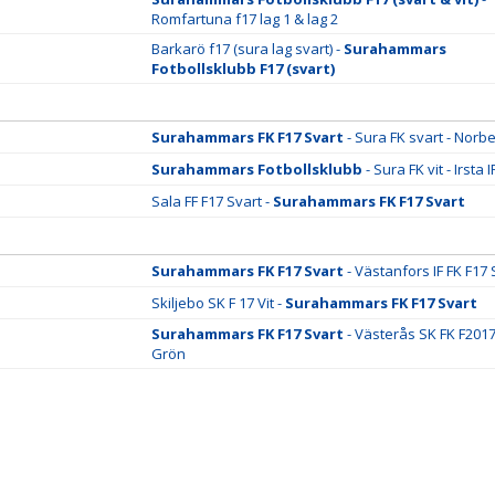
Romfartuna f17 lag 1 & lag 2
Barkarö f17 (sura lag svart) -
Surahammars
Fotbollsklubb F17 (svart)
Surahammars FK F17 Svart
- Sura FK svart - Norbe
Surahammars Fotbollsklubb
- Sura FK vit - Irsta 
Sala FF F17 Svart -
Surahammars FK F17 Svart
Surahammars FK F17 Svart
- Västanfors IF FK F17 
Skiljebo SK F 17 Vit -
Surahammars FK F17 Svart
Surahammars FK F17 Svart
- Västerås SK FK F201
Grön