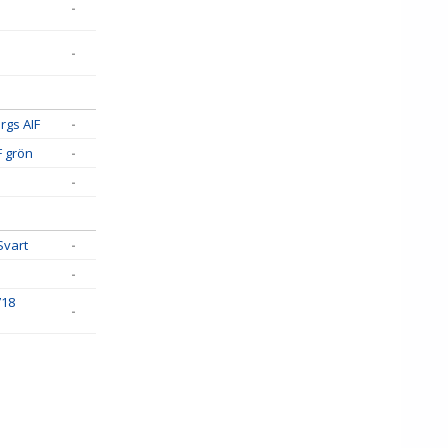
-
-
rgs AIF
-
IF grön
-
-
Svart
-
-
718
-