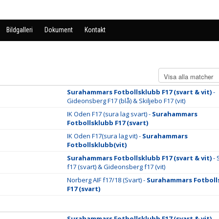
Bildgalleri
Dokument
Kontakt
Surahammars Fotbollsklubb F17 (svart & vit)
-
Gideonsberg F17 (blå) & Skiljebo F17 (vit)
IK Oden F17 (sura lag svart) -
Surahammars
Fotbollsklubb F17 (svart)
IK Oden F17(sura lag vit) -
Surahammars
Fotbollsklubb(vit)
Surahammars Fotbollsklubb F17 (svart & vit)
- 
f17 (svart) & Gideonsberg f17 (vit)
Norberg AIF f17/18 (Svart) -
Surahammars Fotboll
F17 (svart)
Surahammars Fotbollsklubb F17 (svart & vit)
-